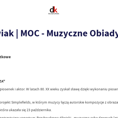
wiak | MOC - Muzyczne Obia
rtkowe
UZA"
piosenek i aktor. W latach 80. XX wieku zyskał sławę dzięki wykonaniu pios
ojekt Simplefields, w którym muzycy łączą autorskie kompozycje z obraza
która ukazała się 23 października.
kontrastujący repertuar. Przybrudzone dźwięki - muzyczne echa dawnych lat,