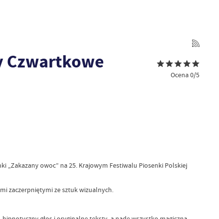
dy Czwartkowe
Ocena 0/5
enki „Zakazany owoc” na 25. Krajowym Festiwalu Piosenki Polskiej
mi zaczerpniętymi ze sztuk wizualnych.
 hipnotyczny głos i oryginalne teksty, a nade wszystko magiczna