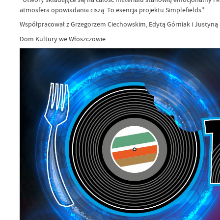
atmosfera opowiadania ciszą. To esencja projektu Simplefields"
Współpracował z Grzegorzem Ciechowskim, Edytą Górniak i Justyną
Dom Kultury we Włoszczowie