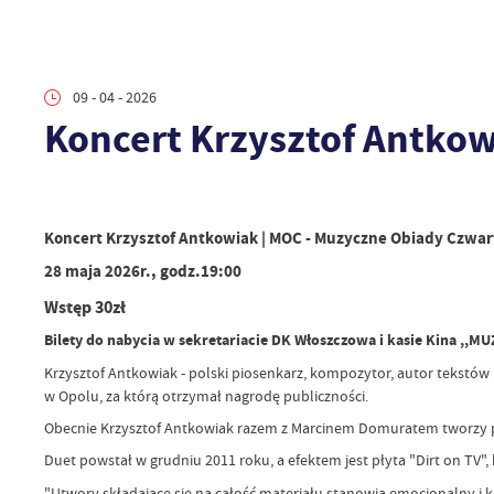
09 - 04 - 2026
Koncert Krzysztof Antko
Koncert Krzysztof Antkowiak | MOC - Muzyczne Obiady Czwa
28 maja 2026r., godz.19:00
Wstęp 30zł
Bilety do nabycia w sekretariacie DK Włoszczowa i kasie Kina ,,M
Krzysztof Antkowiak - polski piosenkarz, kompozytor, autor tekstów 
w Opolu, za którą otrzymał nagrodę publiczności.
Obecnie Krzysztof Antkowiak razem z Marcinem Domuratem tworzy pr
Duet powstał w grudniu 2011 roku, a efektem jest płyta "Dirt on TV", 
"Utwory składające się na całość materiału stanowią emocjonalny i 