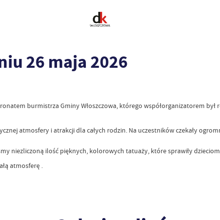
niu 26 maja 2026
atronatem burmistrza Gminy Włoszczowa, którego współorganizatorem był 
ycznej atmosfery i atrakcji dla całych rodzin. Na uczestników czekały ogro
da
 niezliczoną ilość pięknych, kolorowych tatuaży, które sprawiły dzieciom 
łą atmosferę .