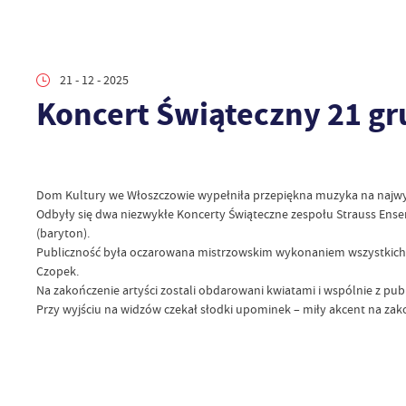
21 - 12 - 2025
Koncert Świąteczny 21 gr
Dom Kultury we Włoszczowie wypełniła przepiękna muzyka na najwyż
Odbyły się dwa niezwykłe Koncerty Świąteczne zespołu Strauss Ensemb
(baryton).
Publiczność była oczarowana mistrzowskim wykonaniem wszystkich u
Czopek.
Na zakończenie artyści zostali obdarowani kwiatami i wspólnie z pu
Przy wyjściu na widzów czekał słodki upominek – miły akcent na za