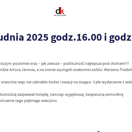
udnia 2025 godz.16.00 i godz
szym poziomie oraz – jak zawsze – publiczność najlepsza pod słońcem!!!
le Artura Jaronia, a na scenie wystąpili znakomici soliści: Marzena Trzeb
tworów więc nie zabrakło bisów i owacji na stojąco. Całe wydarzenie z 
blicznością zaśpiewali kolędę, tworząc wyjątkową, świąteczną atmosferę
kończenie tego pięknego wieczoru