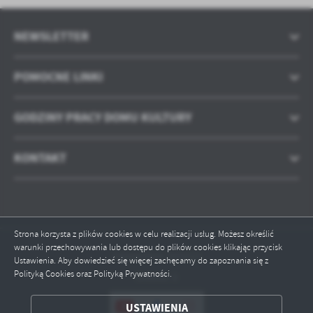
NEWSLETTER
POMOCNE LINKI
GODZINY PRACY DOMU KULTURY
KONTAKT
Strona korzysta z plików cookies w celu realizacji usług. Możesz określić
warunki przechowywania lub dostępu do plików cookies klikając przycisk
Odwiedzin: 305621
Ustawienia. Aby dowiedzieć się więcej zachęcamy do zapoznania się z
Polityką Cookies oraz Polityką Prywatności.
Online: 3
ZAPISZ WYBRANE
USTAWIENIA