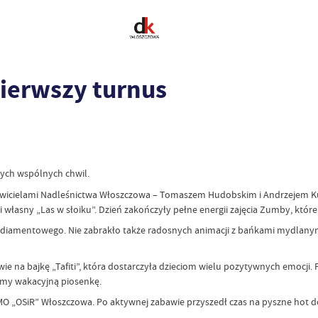
ierwszy turnus
nych wspólnych chwil.
wicielami Nadleśnictwa Włoszczowa – Tomaszem Hudobskim i Andrzejem Kusą.
własny „Las w słoiku”. Dzień zakończyły pełne energii zajęcia Zumby, któ
 diamentowego. Nie zabrakło także radosnych animacji z bańkami mydlanym
e na bajkę „Tafiti”, która dostarczyła dzieciom wielu pozytywnych emocji. 
śmy wakacyjną piosenkę.
„OSiR” Włoszczowa. Po aktywnej zabawie przyszedł czas na pyszne hot dogi, a