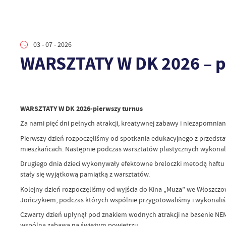
03 - 07 - 2026
WARSZTATY W DK 2026 – p
WARSZTATY W DK 2026-pierwszy turnus
Za nami pięć dni pełnych atrakcji, kreatywnej zabawy i niezapomnia
Pierwszy dzień rozpoczęliśmy od spotkania edukacyjnego z przedsta
mieszkańcach. Następnie podczas warsztatów plastycznych wykonali 
Drugiego dnia dzieci wykonywały efektowne breloczki metodą haftu
stały się wyjątkową pamiątką z warsztatów.
Kolejny dzień rozpoczęliśmy od wyjścia do Kina „Muza” we Włoszczowi
Jończykiem, podczas których wspólnie przygotowaliśmy i wykonali
Czwarty dzień upłynął pod znakiem wodnych atrakcji na basenie NEMO 
wspólną zabawą na świeżym powietrzu.