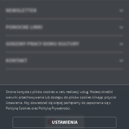
NEWSLETTER
POMOCNE LINKI
GODZINY PRACY DOMU KULTURY
KONTAKT
Strona korzysta z plików cookies w celu realizacji usług. Możesz określić
warunki przechowywania lub dostępu do plików cookies klikając przycisk
Odwiedzin: 305153
Ustawienia. Aby dowiedzieć się więcej zachęcamy do zapoznania się z
ZAPISZ WYBRANE
Polityką Cookies oraz Polityką Prywatności.
Online: 5
ODRZUĆ WSZYSTKIE
USTAWIENIA