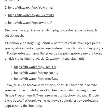
1.
https://fb.watch/npyYUHrcmg/
2.
https://fb.watch/npz6_K7mWP/
3.
https://fb.watch/npz8twRmti/
Niebawem wszystkie materiały będą, także dostępne na innych
platformach.
Członkowie naszego Big Bandu w ostatnim czasie mieli ręce pełne
pracy, gdyż ruszyło nagrywanie materiału na ich nadchodzącą płytę.
Poniżej udostępniamy Państwu trzy w pełni gotowe utwory które
znajdą się na finalnej płycie. Życzymy miłego słuchania.
https://fb.watch/npy_Ichl17/
https://fb.watch/npz0WsoL8S/
https://fb.watch/npz4HoJfOG/
Jako, że sekcja teatralna w naszym domu kultury działa bardzo
prężnie to nie mogłoby się obyć bez czegoś stworzonego przez
Grupę Proscenium II. Tym razem jest to słuchowisko pn. „Drugie
życie butów”. W oczekiwaniu na nowy spektakl grupy serdecznie
zapraszamy do słuchania.