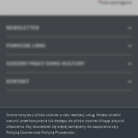
treści w postaci wiadomości, ofert, komunikatów mediów
*
Pola wymagane
społecznościowych.
NEWSLETTER
POMOCNE LINKI
GODZINY PRACY DOMU KULTURY
KONTAKT
Strona korzysta z plików cookies w celu realizacji usług. Możesz określić
warunki przechowywania lub dostępu do plików cookies klikając przycisk
Odwiedzin: 305514
Ustawienia. Aby dowiedzieć się więcej zachęcamy do zapoznania się z
Polityką Cookies oraz Polityką Prywatności.
Online: 1